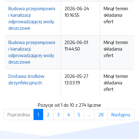
Budowa przepompowni
2026-06-24
Minął termin
i kanalizacji
10:16:55
składania
odprowadzającej wody
ofert
deszczowe
Budowa przepompowni
2026-06-01
Minął termin
i kanalizacji
11:44:50
składania
odprowadzającej wody
ofert
deszczowe
Dostawa środków
2026-05-27
Minął termin
dezynfekcyjnych
13:03:19
składania
ofert
Pozycje od 1 do 10 z 274 łącznie
Poprzednia
1
2
3
4
5
…
28
Następna