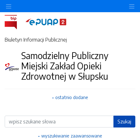
Ukryj/pokaż menu przedmiotowe
Uk
Biuletyn Informacji Publicznej
Samodzielny Publiczny
Miejski Zakład Opieki
Zdrowotnej w Słupsku
ostatnio dodane
Wyszukiwarka
Szukaj
wyszukiwanie zaawansowane