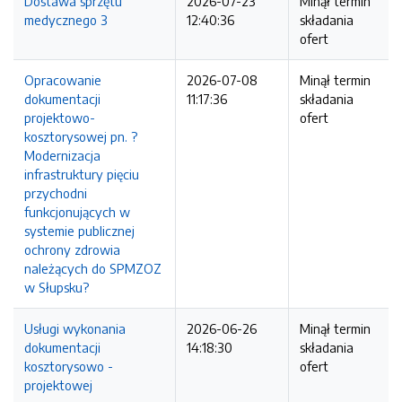
Dostawa sprzętu
2026-07-23
Minął termin
medycznego 3
12:40:36
składania
ofert
Opracowanie
2026-07-08
Minął termin
dokumentacji
11:17:36
składania
projektowo-
ofert
kosztorysowej pn. ?
Modernizacja
infrastruktury pięciu
przychodni
funkcjonujących w
systemie publicznej
ochrony zdrowia
należących do SPMZOZ
w Słupsku?
Usługi wykonania
2026-06-26
Minął termin
dokumentacji
14:18:30
składania
kosztorysowo -
ofert
projektowej