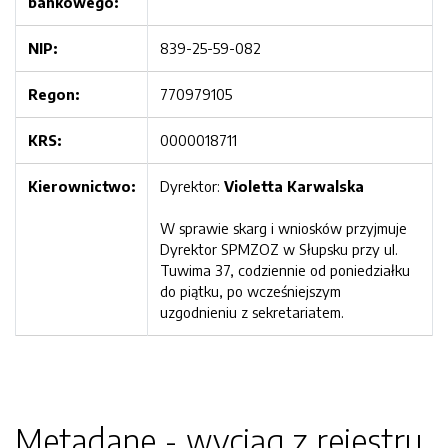
bankowego:
NIP:
839-25-59-082
Regon:
770979105
KRS:
0000018711
Kierownictwo:
Dyrektor:
Violetta Karwalska
W sprawie skarg i wniosków przyjmuje
Dyrektor SPMZOZ w Słupsku przy ul.
Tuwima 37, codziennie od poniedziałku
do piątku, po wcześniejszym
uzgodnieniu z sekretariatem.
Metadane - wyciąg z rejestru