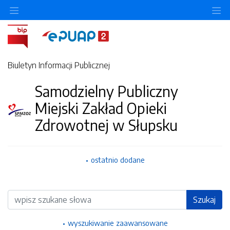
Ukryj/pokaż menu przedmiotowe
Uk
Biuletyn Informacji Publicznej
Samodzielny Publiczny
Miejski Zakład Opieki
Zdrowotnej w Słupsku
ostatnio dodane
Wyszukiwarka
Szukaj
wyszukiwanie zaawansowane