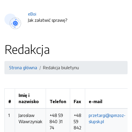
eBoi
Jak załatwić sprawę?
Redakcja
Strona główna
Redakcja biuletynu
Imię i
#
nazwisko
Telefon
Fax
e-mail
1
Jarosław
+48 59
+48
przetargi@spmzoz-
Wawrzyniak
840 31
59
slupsk.pl
74
842