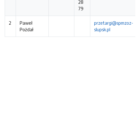
28
79
2
Paweł
przetargi@spmzoz-
Pożdał
slupsk.pl