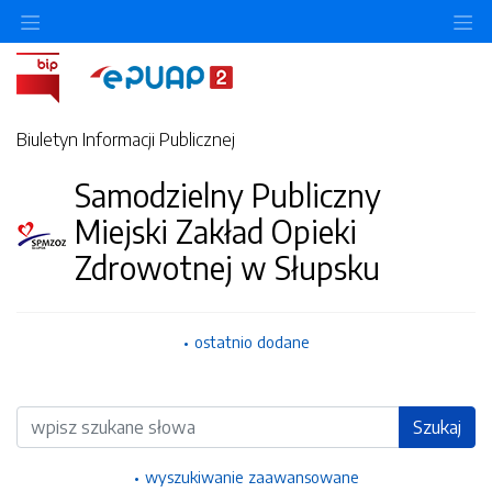
Ukryj/pokaż menu przedmiotowe
Uk
Biuletyn Informacji Publicznej
Samodzielny Publiczny
Miejski Zakład Opieki
Zdrowotnej w Słupsku
ostatnio dodane
Wyszukiwarka
Szukaj
wyszukiwanie zaawansowane