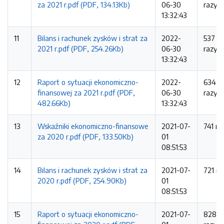
za 2021 r.pdf (PDF, 134.13Kb)
06-30
razy
13:32:43
11
Bilans i rachunek zysków i strat za
2022-
537
2021 r.pdf (PDF, 254.26Kb)
06-30
razy
13:32:43
12
Raport o sytuacji ekonomiczno-
2022-
634
finansowej za 2021 r.pdf (PDF,
06-30
razy
482.66Kb)
13:32:43
13
Wskaźniki ekonomiczno-finansowe
2021-07-
741 ra
za 2020 r.pdf (PDF, 133.50Kb)
01
08:51:53
14
Bilans i rachunek zysków i strat za
2021-07-
721 ra
2020 r.pdf (PDF, 254.90Kb)
01
08:51:53
15
Raport o sytuacji ekonomiczno-
2021-07-
828