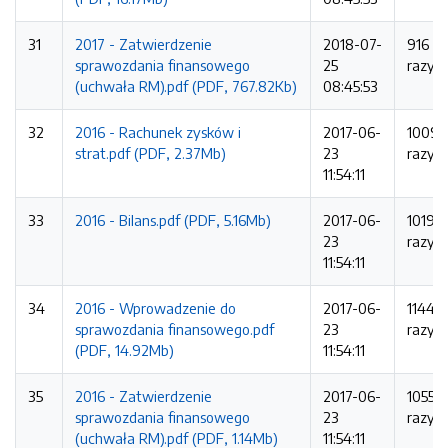
31
2017 - Zatwierdzenie
2018-07-
916
sprawozdania finansowego
25
razy
(uchwała RM).pdf (PDF, 767.82Kb)
08:45:53
32
2016 - Rachunek zysków i
2017-06-
1009
strat.pdf (PDF, 2.37Mb)
23
razy
11:54:11
33
2016 - Bilans.pdf (PDF, 5.16Mb)
2017-06-
1019
23
razy
11:54:11
34
2016 - Wprowadzenie do
2017-06-
1144
sprawozdania finansowego.pdf
23
razy
(PDF, 14.92Mb)
11:54:11
35
2016 - Zatwierdzenie
2017-06-
1055
sprawozdania finansowego
23
razy
(uchwała RM).pdf (PDF, 1.14Mb)
11:54:11