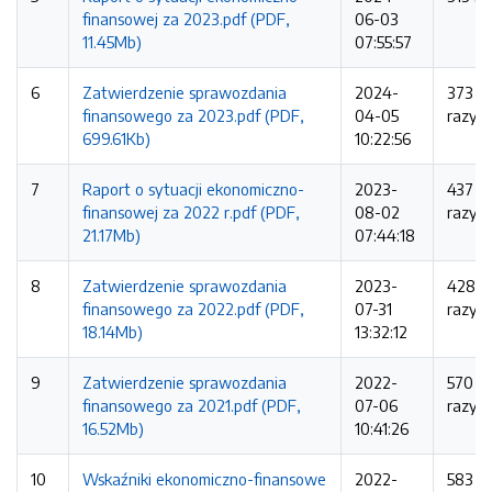
finansowej za 2023.pdf (PDF,
06-03
11.45Mb)
07:55:57
6
Zatwierdzenie sprawozdania
2024-
373
finansowego za 2023.pdf (PDF,
04-05
razy
699.61Kb)
10:22:56
7
Raport o sytuacji ekonomiczno-
2023-
437
finansowej za 2022 r.pdf (PDF,
08-02
razy
21.17Mb)
07:44:18
8
Zatwierdzenie sprawozdania
2023-
428
finansowego za 2022.pdf (PDF,
07-31
razy
18.14Mb)
13:32:12
9
Zatwierdzenie sprawozdania
2022-
570
finansowego za 2021.pdf (PDF,
07-06
razy
16.52Mb)
10:41:26
10
Wskaźniki ekonomiczno-finansowe
2022-
583