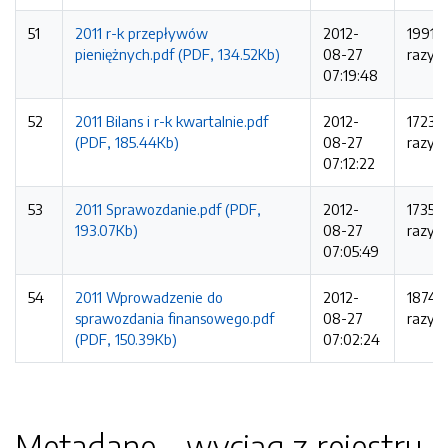
51
2011 r-k przepływów
2012-
1991
pieniężnych.pdf (PDF, 134.52Kb)
08-27
razy
07:19:48
52
2011 Bilans i r-k kwartalnie.pdf
2012-
1723
(PDF, 185.44Kb)
08-27
razy
07:12:22
53
2011 Sprawozdanie.pdf (PDF,
2012-
1735
193.07Kb)
08-27
razy
07:05:49
54
2011 Wprowadzenie do
2012-
1874
sprawozdania finansowego.pdf
08-27
razy
(PDF, 150.39Kb)
07:02:24
Metadane - wyciąg z rejestru