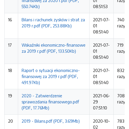
finansowej za 2020 r.pdf (PDF,
01
razy
550.74Kb)
08:51:53
16
Bilans i rachunek zysków i strat za
2021-07-
740
2019 r.pdf (PDF, 253.88Kb)
01
razy
08:51:40
17
Wskaźniki ekonomiczno-finansowe
2021-07-
719
za 2019 r.pdf (PDF, 133.50Kb)
01
razy
08:51:40
18
Raport o sytuacji ekonomiczno-
2021-07-
832
finansowej za 2019 r.pdf (PDF,
01
razy
491.97Kb)
08:51:40
19
2020 - Zatwierdzenie
2021-06-
708
sprawozdania finansowego.pdf
29
razy
(PDF, 17.76Mb)
07:51:10
20
2019 - Bilans.pdf (PDF, 3.69Mb)
2020-10-
783
02
razy