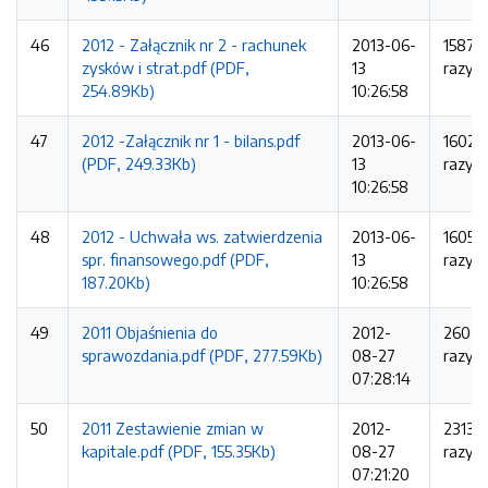
46
2012 - Załącznik nr 2 - rachunek
2013-06-
1587
zysków i strat.pdf (PDF,
13
razy
254.89Kb)
10:26:58
47
2012 -Załącznik nr 1 - bilans.pdf
2013-06-
1602
(PDF, 249.33Kb)
13
razy
10:26:58
48
2012 - Uchwała ws. zatwierdzenia
2013-06-
1605
spr. finansowego.pdf (PDF,
13
razy
187.20Kb)
10:26:58
49
2011 Objaśnienia do
2012-
2602
sprawozdania.pdf (PDF, 277.59Kb)
08-27
razy
07:28:14
50
2011 Zestawienie zmian w
2012-
2313
kapitale.pdf (PDF, 155.35Kb)
08-27
razy
07:21:20