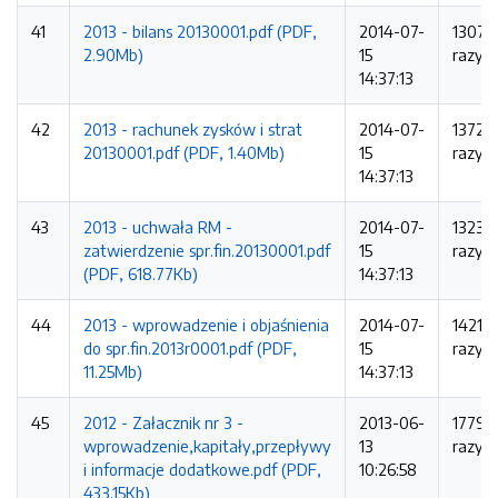
41
2013 - bilans 20130001.pdf (PDF,
2014-07-
1307
2.90Mb)
15
razy
14:37:13
42
2013 - rachunek zysków i strat
2014-07-
1372
20130001.pdf (PDF, 1.40Mb)
15
razy
14:37:13
43
2013 - uchwała RM -
2014-07-
1323
zatwierdzenie spr.fin.20130001.pdf
15
razy
(PDF, 618.77Kb)
14:37:13
44
2013 - wprowadzenie i objaśnienia
2014-07-
1421
do spr.fin.2013r0001.pdf (PDF,
15
razy
11.25Mb)
14:37:13
45
2012 - Załacznik nr 3 -
2013-06-
1779
wprowadzenie,kapitały,przepływy
13
razy
i informacje dodatkowe.pdf (PDF,
10:26:58
433.15Kb)