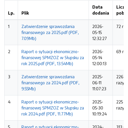
Data
Liczb
Lp.
Plik
dodania
pobr
1
Zatwierdzenie sprawozdania
2026-
72 ra
finansowego za 2025.pdf (PDF,
05-15
7.09Mb)
12:32:27
2
Raport o sytuacji ekonomiczno-
2026-
69 ra
finansowej SPMZOZ w Słupsku za
05-14
rok 2025.pdf (PDF, 13.54Mb)
12:00:13
3
Zatwierdzenie sprawozdania
2025-
226
finansowego za 2024.pdf (PDF,
06-11
razy
9.55Mb)
11:07:23
4
Raport o sytuacji ekonomiczno-
2025-
225
finansowej SPMZOZ w Słupsku za
05-30
razy
rok 2024.pdf (PDF, 11.77Mb)
10:19:24
5
Raport o sytuacji ekonomiczno-
2024-
313 ra