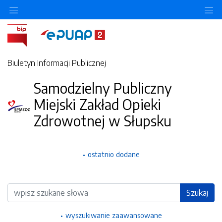
Ukryj/pokaż menu przedmiotowe
Uk
Biuletyn Informacji Publicznej
Samodzielny Publiczny
Miejski Zakład Opieki
Zdrowotnej w Słupsku
ostatnio dodane
Wyszukiwarka
Szukaj
wyszukiwanie zaawansowane