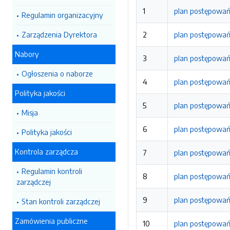
1
plan postępowań
Regulamin organizacyjny
Zarządzenia Dyrektora
2
plan postępowań
Nabory
3
plan postępowań
Ogłoszenia o naborze
4
plan postępowań
Polityka jakości
5
plan postępowań
Misja
6
plan postępowań
Polityka jakości
Kontrola zarządcza
7
plan postępowań
Regulamin kontroli
8
plan postępowań
zarządczej
9
plan postępowań
Stan kontroli zarządczej
Zamówienia publiczne
10
plan postępowań