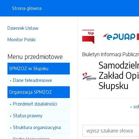
Strona główna
Dziennik Ustaw
Monitor Polski
Biuletyn Informacji Publicz
Menu przedmiotowe
Samodzieln
SPMZOZ w Słupsku
Zakład Op
Dane teleadresowe
Słupsku
Organizacja SPMZOZ
Przedmiot działalności
os
Status prawny
Struktura organizacyjna
Wyszukiwarka