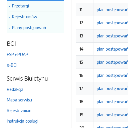
Przetargi
11
plan postępowań
Rejestr umów
12
plan postępowań
Plany postępowań
13
plan postępowań 
BOI
14
plan postępowań
ESP ePUAP
15
plan postępowań
e-BOI
16
plan postępowań
Serwis Biuletynu
17
plan postępowań
Redakcja
Mapa serwisu
18
plan postępowań
Rejestr zmian
19
plan postępowań
Instrukcja obsługi
20
plan postępowań