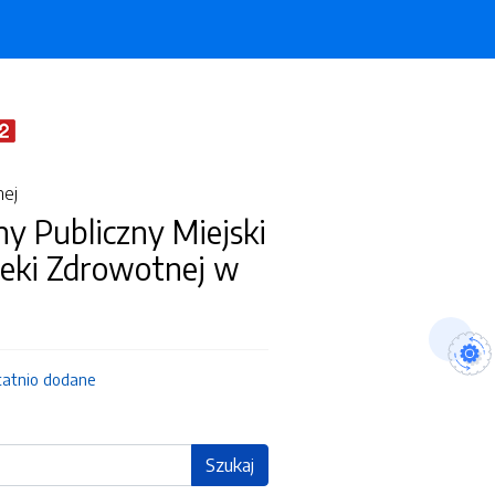
nej
y Publiczny Miejski
ieki Zdrowotnej w
tatnio dodane
Szukaj