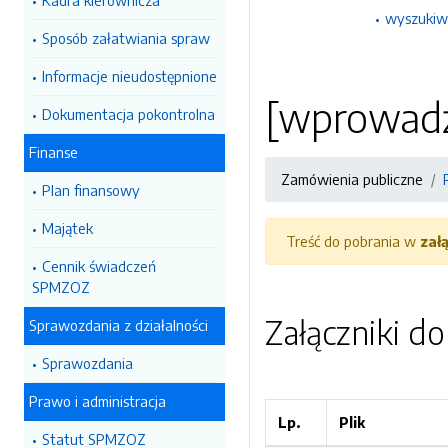
Kadra kierownicza
wyszukiw
Sposób załatwiania spraw
Informacje nieudostępnione
[wprowadź
Dokumentacja pokontrolna
Finanse
Zamówienia publiczne
Plan finansowy
Majątek
Treść do pobrania w
zał
Cennik świadczeń
SPMZOZ
Załączniki d
Sprawozdania z działalności
Sprawozdania
Prawo i administracja
Lp.
Plik
Statut SPMZOZ