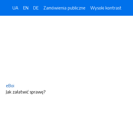
UA
EN
DE
Zamówienia publiczne
Wysoki kontrast
eBoi
Jak załatwić sprawę?