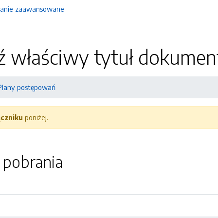
anie zaawansowane
 właściwy tytuł dokumen
Plany postępowań
ączniku
poniżej.
o pobrania