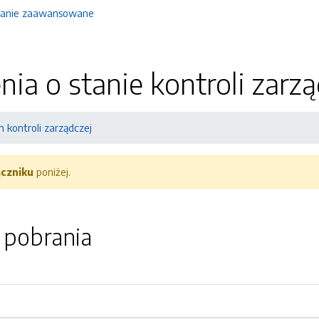
anie zaawansowane
ia o stanie kontroli zar
n kontroli zarządczej
ączniku
poniżej.
o pobrania