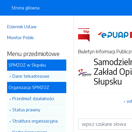
Strona główna
Dziennik Ustaw
Monitor Polski
Biuletyn Informacji Publicz
Menu przedmiotowe
Samodzieln
SPMZOZ w Słupsku
Zakład Op
Dane teleadresowe
Słupsku
Organizacja SPMZOZ
Przedmiot działalności
os
Status prawny
Struktura organizacyjna
Wyszukiwarka