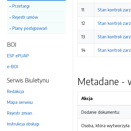
Przetargi
11
Stan kontroli zar
Rejestr umów
12
Stan kontroli zar
Plany postępowań
13
Stan kontroli zar
BOI
14
Stan kontroli zar
ESP ePUAP
e-BOI
Metadane - w
Serwis Biuletynu
Redakcja
Akcja
Mapa serwisu
Dodanie dokumentu:
Rejestr zmian
Instrukcja obsługi
Osoba, która wytworzyła i