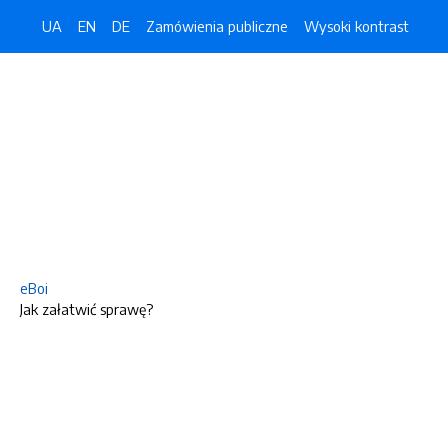
UA
EN
DE
Zamówienia publiczne
Wysoki kontrast
eBoi
Jak załatwić sprawę?