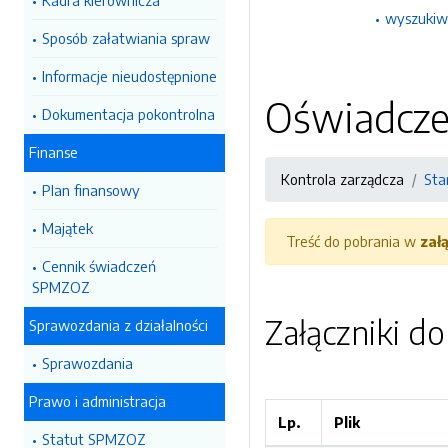
Kadra kierownicza
wyszukiw
Sposób załatwiania spraw
Informacje nieudostępnione
Oświadczen
Dokumentacja pokontrolna
Finanse
Kontrola zarządcza
Sta
Plan finansowy
Majątek
Treść do pobrania w
zał
Cennik świadczeń
SPMZOZ
Załączniki d
Sprawozdania z działalności
Sprawozdania
Prawo i administracja
Lp.
Plik
Statut SPMZOZ