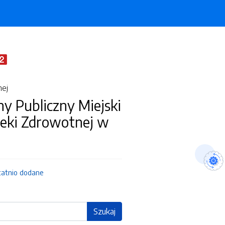
nej
y Publiczny Miejski
ieki Zdrowotnej w
tatnio dodane
Szukaj