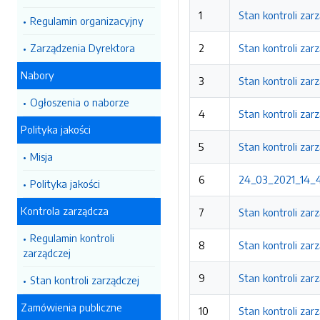
1
Stan kontroli zar
Regulamin organizacyjny
Zarządzenia Dyrektora
2
Stan kontroli zar
Nabory
3
Stan kontroli zar
Ogłoszenia o naborze
4
Stan kontroli zar
Polityka jakości
5
Stan kontroli zar
Misja
6
24_03_2021_14_40
Polityka jakości
Kontrola zarządcza
7
Stan kontroli zar
Regulamin kontroli
8
Stan kontroli zar
zarządczej
9
Stan kontroli zar
Stan kontroli zarządczej
Zamówienia publiczne
10
Stan kontroli zar