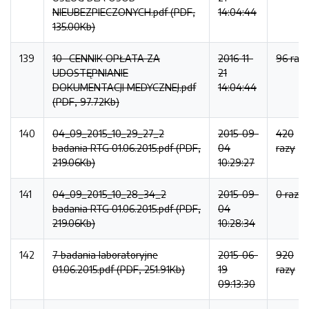
NIEUBEZPIECZONYCH.pdf (PDF,
14:04:44
135.00Kb)
139
10- CENNIK OPŁATA ZA
2016-11-
96 raz
UDOSTĘPNIANIE
21
DOKUMENTACJI MEDYCZNEJ.pdf
14:04:44
(PDF, 97.72Kb)
140
04_09_2015_10_29_27_2
2015-09-
420
badania RTG 01.06.2015.pdf (PDF,
04
razy
219.06Kb)
10:29:27
141
04_09_2015_10_28_34_2
2015-09-
0 razy
badania RTG 01.06.2015.pdf (PDF,
04
219.06Kb)
10:28:34
142
7 badania laboratoryjne
2015-06-
920
01.06.2015.pdf (PDF, 251.91Kb)
19
razy
09:13:30