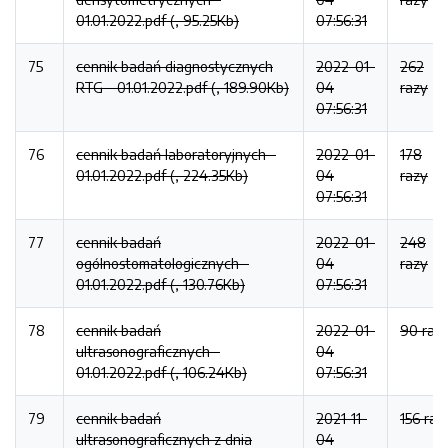
01.01.2022.pdf (, 95.25Kb)
07:56:31
75
cennik badań diagnostycznych
2022-01-
262
RTG - 01.01.2022.pdf (, 189.90Kb)
04
razy
07:56:31
76
cennik badań laboratoryjnych -
2022-01-
178
01.01.2022.pdf (, 224.35Kb)
04
razy
07:56:31
77
cennik badań
2022-01-
248
ogólnostomatologicznych -
04
razy
01.01.2022.pdf (, 130.76Kb)
07:56:31
78
cennik badań
2022-01-
90 raz
ultrasonograficznych -
04
01.01.2022.pdf (, 106.24Kb)
07:56:31
79
cennik badań
2021-11-
156 raz
ultrasonograficznych z dnia
04