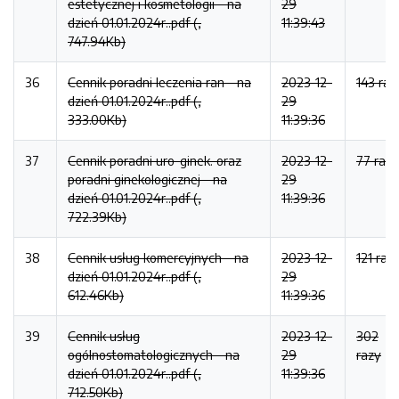
estetycznej i kosmetologii - na
29
dzień 01.01.2024r..pdf (,
11:39:43
747.94Kb)
36
Cennik poradni leczenia ran - na
2023-12-
143 raz
dzień 01.01.2024r..pdf (,
29
333.00Kb)
11:39:36
37
Cennik poradni uro-ginek. oraz
2023-12-
77 razy
poradni ginekologicznej - na
29
dzień 01.01.2024r..pdf (,
11:39:36
722.39Kb)
38
Cennik usług komercyjnych - na
2023-12-
121 raz
dzień 01.01.2024r..pdf (,
29
612.46Kb)
11:39:36
39
Cennik usług
2023-12-
302
ogólnostomatologicznych - na
29
razy
dzień 01.01.2024r..pdf (,
11:39:36
712.50Kb)