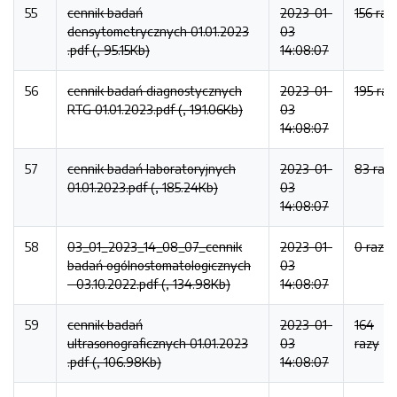
55
cennik badań
2023-01-
156 raz
densytometrycznych 01.01.2023
03
.pdf (, 95.15Kb)
14:08:07
56
cennik badań diagnostycznych
2023-01-
195 raz
RTG 01.01.2023.pdf (, 191.06Kb)
03
14:08:07
57
cennik badań laboratoryjnych
2023-01-
83 raz
01.01.2023.pdf (, 185.24Kb)
03
14:08:07
58
03_01_2023_14_08_07_cennik
2023-01-
0 razy
badań ogólnostomatologicznych
03
- 03.10.2022.pdf (, 134.98Kb)
14:08:07
59
cennik badań
2023-01-
164
ultrasonograficznych 01.01.2023
03
razy
.pdf (, 106.98Kb)
14:08:07