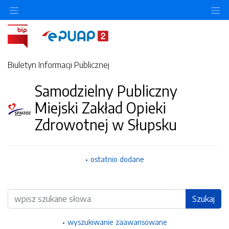
Ukryj/pokaż menu przedmiotowe
Uk
Biuletyn Informacji Publicznej
Samodzielny Publiczny
Miejski Zakład Opieki
Zdrowotnej w Słupsku
ostatnio dodane
Wyszukiwarka
Szukaj
wyszukiwanie zaawansowane