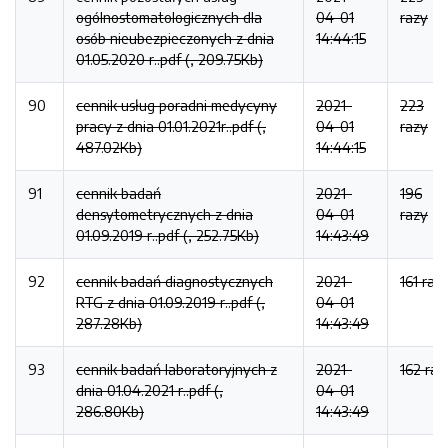
ogólnostomatologicznych dla
04-01
razy
osób nieubezpieczonych z dnia
14:44:15
01.05.2020 r..pdf (, 209.75Kb)
90
cennik usług poradni medycyny
2021-
223
pracy z dnia 01.01.2021r..pdf (,
04-01
razy
487.02Kb)
14:44:15
91
cennik badań
2021-
196
densytometrycznych z dnia
04-01
razy
01.09.2019 r..pdf (, 252.75Kb)
14:43:49
92
cennik badań diagnostycznych
2021-
161 raz
RTG z dnia 01.09.2019 r..pdf (,
04-01
287.28Kb)
14:43:49
93
cennik badań laboratoryjnych z
2021-
162 raz
dnia 01.04.2021 r..pdf (,
04-01
286.80Kb)
14:43:49