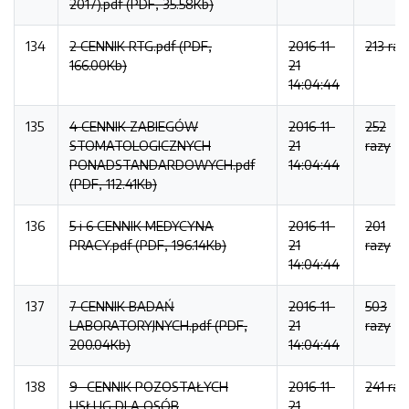
2017).pdf (PDF, 35.58Kb)
134
2 CENNIK RTG.pdf (PDF,
2016-11-
213 raz
166.00Kb)
21
14:04:44
135
4 CENNIK ZABIEGÓW
2016-11-
252
STOMATOLOGICZNYCH
21
razy
PONADSTANDARDOWYCH.pdf
14:04:44
(PDF, 112.41Kb)
136
5 i 6 CENNIK MEDYCYNA
2016-11-
201
PRACY.pdf (PDF, 196.14Kb)
21
razy
14:04:44
137
7 CENNIK BADAŃ
2016-11-
503
LABORATORYJNYCH.pdf (PDF,
21
razy
200.04Kb)
14:04:44
138
9- CENNIK POZOSTAŁYCH
2016-11-
241 raz
USŁUG DLA OSÓB
21