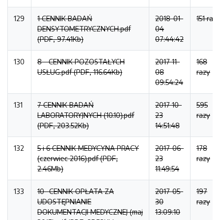
129
1 CENNIK BADAŃ
2018-01-
151 raz
DENSYTOMETRYCZNYCH.pdf
04
(PDF, 97.41Kb)
07:44:42
130
8 - CENNIK POZOSTAŁYCH
2017-11-
168
USŁUG.pdf (PDF, 116.64Kb)
08
razy
09:54:24
131
7 CENNIK BADAŃ
2017-10-
595
LABORATORYJNYCH (10.10).pdf
23
razy
(PDF, 203.52Kb)
14:51:48
132
5 i 6 CENNIK MEDYCYNA PRACY
2017-06-
178
(czerwiec 2016).pdf (PDF,
23
razy
2.46Mb)
11:49:54
133
10- CENNIK OPŁATA ZA
2017-05-
197
UDOSTĘPNIANIE
30
razy
DOKUMENTACJI MEDYCZNEJ (maj
13:09:10