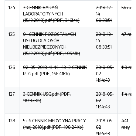
124
7 CENNIK BADAŃ
2018-12-
56 razy
LABORATORYJNYCH
14
(15.12.2018).pdf (PDF, 3.16Mb)
08:33:51
125
9- CENNIK POZOSTAŁYCH
2018-12-
47 razy
USŁUG DLA OSÓB
14
NIEUBEZPIECZONYCH
08:33:51
(15.12.2018).pdf (PDF, 1.09Mb)
126
02_05_2018_11_14_43_2 CENNIK
2018-05-
110 raz
RTG.pdf (PDF, 166.41Kb)
02
11:14:43
127
3 CENNIK USG.pdf (PDF,
2018-05-
114 raz
110.93Kb)
02
11:14:43
128
5 i 6 CENNIK MEDYCYNA PRACY
2018-05-
441
(maj 2018).pdf (PDF, 198.24Kb)
02
razy
11:14:43