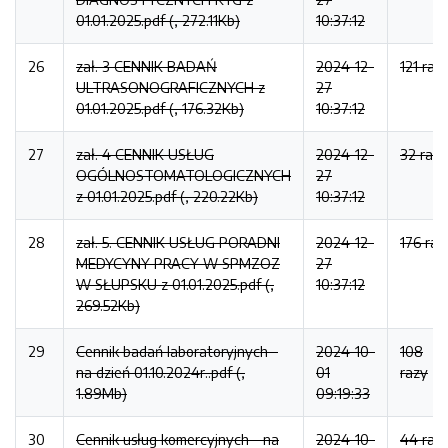
01.01.2025.pdf (, 272.11Kb)
10:37:12
26
zał. 3 CENNIK BADAŃ
2024-12-
121 raz
ULTRASONOGRAFICZNYCH z
27
01.01.2025.pdf (, 176.32Kb)
10:37:12
27
zał. 4 CENNIK USŁUG
2024-12-
32 razy
OGÓLNOSTOMATOLOGICZNYCH
27
z 01.01.2025.pdf (, 220.22Kb)
10:37:12
28
zał. 5. CENNIK USŁUG PORADNI
2024-12-
176 raz
MEDYCYNY PRACY W SPMZOZ
27
W SŁUPSKU z 01.01.2025.pdf (,
10:37:12
269.52Kb)
29
Cennik badań laboratoryjnych -
2024-10-
108
na dzień 01.10.2024r..pdf (,
01
razy
1.89Mb)
09:19:33
30
Cennik usług komercyjnych - na
2024-10-
44 raz