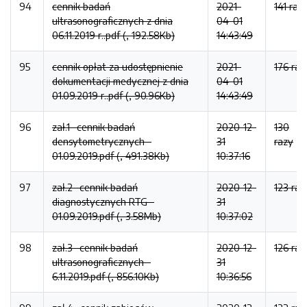
94
cennik badań
2021-
141 raz
ultrasonograficznych z dnia
04-01
06.11.2019 r..pdf (, 192.58Kb)
14:43:49
95
cennik opłat za udostępnienie
2021-
176 raz
dokumentacji medycznej z dnia
04-01
01.09.2019 r..pdf (, 90.96Kb)
14:43:49
96
zał.1 -cennik badań
2020-12-
130
densytometrycznych -
31
razy
01.09.2019.pdf (, 491.38Kb)
10:37:16
97
zał.2 -cennik badań
2020-12-
123 raz
diagnostycznych RTG -
31
01.09.2019.pdf (, 3.58Mb)
10:37:02
98
zał.3 -cennik badań
2020-12-
126 raz
ultrasonograficznych -
31
6.11.2019.pdf (, 856.10Kb)
10:36:56