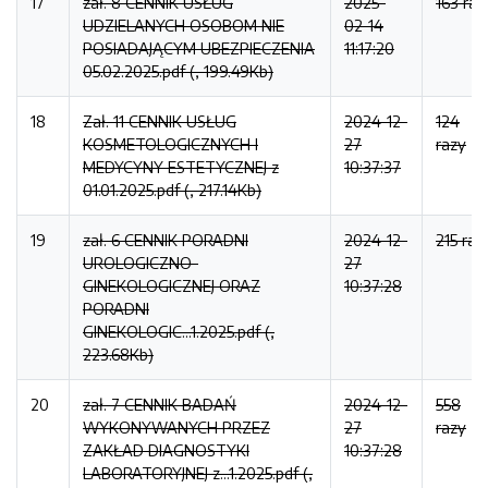
17
zał. 8 CENNIK USŁUG
2025-
163 raz
UDZIELANYCH OSOBOM NIE
02-14
POSIADAJĄCYM UBEZPIECZENIA
11:17:20
05.02.2025.pdf (, 199.49Kb)
18
Zał. 11 CENNIK USŁUG
2024-12-
124
KOSMETOLOGICZNYCH I
27
razy
MEDYCYNY ESTETYCZNEJ z
10:37:37
01.01.2025.pdf (, 217.14Kb)
19
zał. 6 CENNIK PORADNI
2024-12-
215 raz
UROLOGICZNO-
27
GINEKOLOGICZNEJ ORAZ
10:37:28
PORADNI
GINEKOLOGIC...1.2025.pdf (,
223.68Kb)
20
zał. 7 CENNIK BADAŃ
2024-12-
558
WYKONYWANYCH PRZEZ
27
razy
ZAKŁAD DIAGNOSTYKI
10:37:28
LABORATORYJNEJ z...1.2025.pdf (,