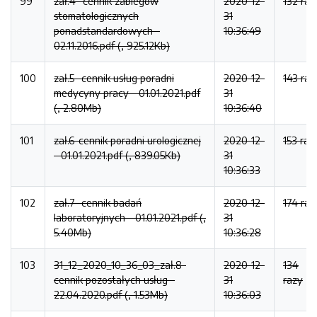
99
zał.4- cennik zabiegów
2020-12-
132 raz
stomatologicznych
31
ponadstandardowych -
10:36:49
02.11.2016.pdf (, 925.12Kb)
100
zał.5- cennik usług poradni
2020-12-
143 raz
medycyny pracy - 01.01.2021.pdf
31
(, 2.80Mb)
10:36:40
101
zał.6-cennik poradni urologicznej
2020-12-
153 raz
- 01.01.2021.pdf (, 839.05Kb)
31
10:36:33
102
zał.7- cennik badań
2020-12-
174 raz
laboratoryjnych - 01.01.2021.pdf (,
31
5.40Mb)
10:36:28
103
31_12_2020_10_36_03_zał.8-
2020-12-
134
cennik pozostałych usług -
31
razy
22.04.2020.pdf (, 1.53Mb)
10:36:03