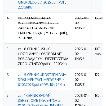
GINEKOLOGIC...1.2025.pdf (PDF,
223.58Kb)
4
zał. 7 CENNIK BADAŃ
2026-01-
156 raz
WYKONYWANYCH PRZEZ
02
ZAKŁAD DIAGNOSTYKI
11:05:31
LABORATORYJNEJ z...1.2026.pdf (,
275.87Kb)
5
zał. 8 CENNIK USŁUG
2026-01-
107
UDZIELANYCH OSOBOM NIE
02
razy
POSIADAJĄCYM UBEZPIECZENIA
11:05:31
ZDRO...OTNEGO.pdf (, 195.05Kb)
6
zał. 9 CENNIK UDOSTĘPNIANIA
2026-01-
127 raz
DOKUMENTACJI MEDYCZNEJ z
02
01.01.2026.pdf (PDF, 164.70Kb)
11:05:31
7
zał. 1 CENNIK BADAŃ
2026-01-
132 raz
DENSYTOMETRYCZNYCH z
02
01.01.2026.pdf (PDF, 161.53Kb)
11:05:17