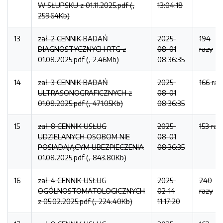
W SŁUPSKU z 01.11.2025.pdf (,
13:04:18
259.64Kb)
13
zał. 2 CENNIK BADAŃ
2025-
194
DIAGNOSTYCZNYCH RTG z
08-01
razy
01.08.2025.pdf (, 2.46Mb)
08:36:35
14
zał. 3 CENNIK BADAŃ
2025-
166 raz
ULTRASONOGRAFICZNYCH z
08-01
01.08.2025.pdf (, 471.05Kb)
08:36:35
15
zał. 8 CENNIK USŁUG
2025-
153 raz
UDZIELANYCH OSOBOM NIE
08-01
POSIADAJĄCYM UBEZPIECZENIA
08:36:35
01.08.2025.pdf (, 843.80Kb)
16
zał. 4 CENNIK USŁUG
2025-
240
OGÓLNOSTOMATOLOGICZNYCH
02-14
razy
z 05.02.2025.pdf (, 224.40Kb)
11:17:20