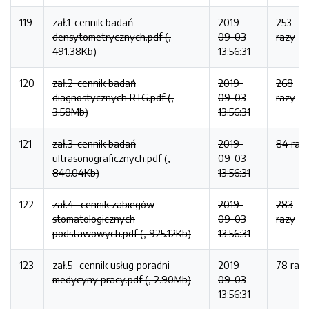
119
zał.1-cennik badań
2019-
253
densytometrycznych.pdf (,
09-03
razy
491.38Kb)
13:56:31
120
zał.2-cennik badań
2019-
268
diagnostycznych RTG.pdf (,
09-03
razy
3.58Mb)
13:56:31
121
zał.3-cennik badań
2019-
84 raz
ultrasonograficznych.pdf (,
09-03
840.04Kb)
13:56:31
122
zał.4- cennik zabiegów
2019-
283
stomatologicznych
09-03
razy
podstawowych.pdf (, 925.12Kb)
13:56:31
123
zał.5- cennik usług poradni
2019-
78 raz
medycyny pracy.pdf (, 2.90Mb)
09-03
13:56:31