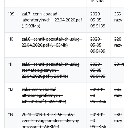
11:16:48
109
zał.7- cennik badań
2020-
355
laboratoryjnych - 22.04.2020.pdf
05-05
razy
(, 5.93Mb)
09:51:39
110
zał.8- cennik pozostałych usług -
2020-
228
22.04.2020.pdf (, 1.53Mb)
05-05
razy
09:51:39
111
zał.9- cennik pozostałych usług
2020-
231 raz
stomatologicznych -
05-05
22.04.2020.pdf (, 2.01Mb)
09:51:39
112
zał.3-cennik badań
2019-11-
283
ultrasonograficznych -
20
razy
6.11.2019.pdf (, 856.10Kb)
09:23:56
113
20_11_2019_09_23_56_zał.5-
2019-11-
280
cennik usług poradni medycyny
20
razy
pracy.pdf (, 2.88Mb)
09:23:56