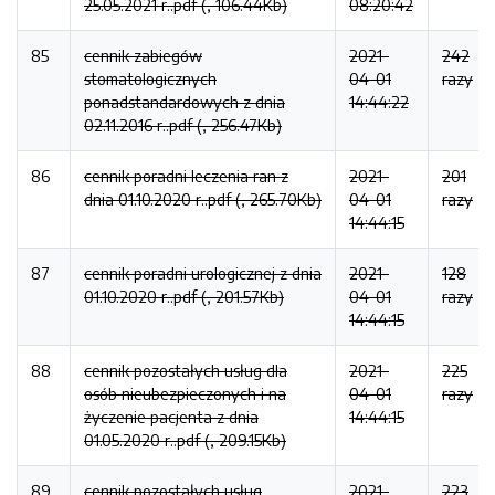
25.05.2021 r..pdf (, 106.44Kb)
08:20:42
85
cennik zabiegów
2021-
242
stomatologicznych
04-01
razy
ponadstandardowych z dnia
14:44:22
02.11.2016 r..pdf (, 256.47Kb)
86
cennik poradni leczenia ran z
2021-
201
dnia 01.10.2020 r..pdf (, 265.70Kb)
04-01
razy
14:44:15
87
cennik poradni urologicznej z dnia
2021-
128
01.10.2020 r..pdf (, 201.57Kb)
04-01
razy
14:44:15
88
cennik pozostałych usług dla
2021-
225
osób nieubezpieczonych i na
04-01
razy
życzenie pacjenta z dnia
14:44:15
01.05.2020 r..pdf (, 209.15Kb)
89
cennik pozostałych usług
2021-
223