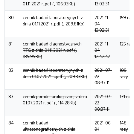
01.11.2021 r..pdf (, 106.03Kb)
13:02:31
80
cennik badań laboratoryjnych z
2021-11-
159 raz
dnia 01.11.2021 r..pdf (, 209.81Kb)
04
13:02:31
81
cennik badań diagnostycznych
2021-11-
125 raz
RTG z dnia 01.11.2021 r..pdf (,
04
189.99Kb)
12:42:47
82
cennik badań laboratoryjnych z
2021-07-
189
dnia 01.07.2021 r..pdf (, 209.33Kb)
22
razy
08:37:11
83
cennik poradni urologicznej z dnia
2021-07-
171 raz
01.07.2021 r..pdf (, 114.28Kb)
22
08:37:11
84
cennik badań
2021-06-
148
ultrasonograficznych z dnia
01
razy