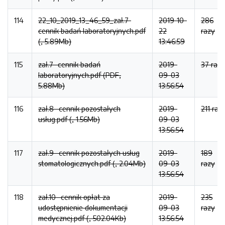
114
22_10_2019_13_46_59_zał.7-
2019-10-
286
cennik badań laboratoryjnych.pdf
22
razy
(, 5.89Mb)
13:46:59
115
zał.7- cennik badań
2019-
37 razy
laboratoryjnych.pdf (PDF,
09-03
5.88Mb)
13:56:54
116
zał.8- cennik pozostałych
2019-
211 raz
usług.pdf (, 1.56Mb)
09-03
13:56:54
117
zał.9- cennik pozostałych usług
2019-
189
stomatologicznych.pdf (, 2.04Mb)
09-03
razy
13:56:54
118
zał.10- cennik opłat za
2019-
235
udostępnienie dokumentacji
09-03
razy
medycznej.pdf (, 502.04Kb)
13:56:54