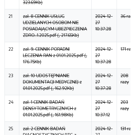
323.69Kb)
21
zał. 8 CENNIK USŁUG
2024-12-
36 razy
UDZIELANYCH OSOBOM NIE
27
POSIADAJĄCYM UBEZPIECZENIA
10:37:28
ZDRO...1.2025.pdf (, 217.65Kb)
22
zał. 9. CENNIK PORADNI
2024-12-
171 raz
LECZENIA RAN z 01.01.2025.pdf (,
27
176.75Kb)
10:37:28
23
zał. 10 UDOSTĘPNIANIE
2024-12-
208
DOKUMENTACJI MEDYCZNEJ z
27
razy
01.01.2025.pdf (, 162.92Kb)
10:37:28
24
zał. 1 CENNIK BADAŃ
2024-12-
203
DENSYTOMETRYCZNYCH z
27
razy
01.01.2025.pdf (, 161.98Kb)
10:37:12
25
zał. 2 CENNIK BADAŃ
2024-12-
131 raz
DIAGNOSTYCZNYCH RTG z
27