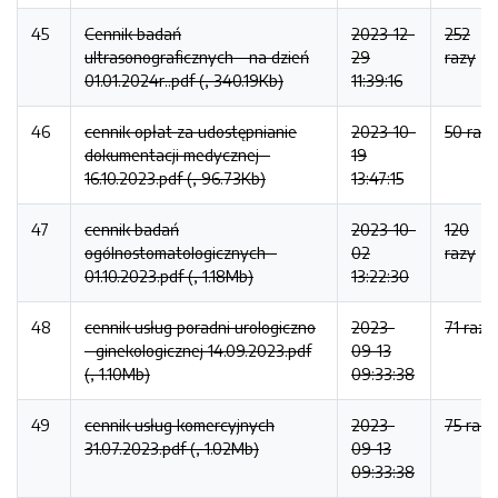
45
Cennik badań
2023-12-
252
ultrasonograficznych - na dzień
29
razy
01.01.2024r..pdf (, 340.19Kb)
11:39:16
46
cennik opłat za udostępnianie
2023-10-
50 razy
dokumentacji medycznej -
19
16.10.2023.pdf (, 96.73Kb)
13:47:15
47
cennik badań
2023-10-
120
ogólnostomatologicznych -
02
razy
01.10.2023.pdf (, 1.18Mb)
13:22:30
48
cennik usług poradni urologiczno
2023-
71 razy
- ginekologicznej 14.09.2023.pdf
09-13
(, 1.10Mb)
09:33:38
49
cennik usług komercyjnych
2023-
75 razy
31.07.2023.pdf (, 1.02Mb)
09-13
09:33:38