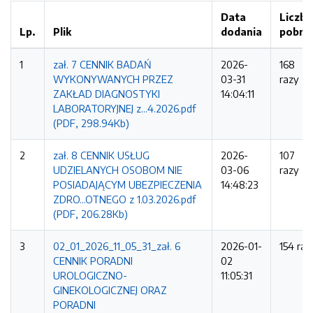
Data
Liczba
Lp.
Plik
dodania
pobra
1
zał. 7 CENNIK BADAŃ
2026-
168
WYKONYWANYCH PRZEZ
03-31
razy
ZAKŁAD DIAGNOSTYKI
14:04:11
LABORATORYJNEJ z...4.2026.pdf
(PDF, 298.94Kb)
2
zał. 8 CENNIK USŁUG
2026-
107
UDZIELANYCH OSOBOM NIE
03-06
razy
POSIADAJĄCYM UBEZPIECZENIA
14:48:23
ZDRO...OTNEGO z 1.03.2026.pdf
(PDF, 206.28Kb)
3
02_01_2026_11_05_31_zał. 6
2026-01-
154 raz
CENNIK PORADNI
02
UROLOGICZNO-
11:05:31
GINEKOLOGICZNEJ ORAZ
PORADNI