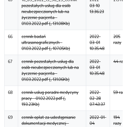
pozostałych usług dla osób
03-10
nieubezpieczionych lub na
13:36:23
życzenie pacjenta -
01.03.2022.pdf (, 131.08Kb)
66
cennik badań
2022-
205
ultrasonograficznych -
03-01
razy
01.03.2022.pdf (, 107.05Kb)
10:35:48
67
cennik pozostałych usług dla
2022-
44 raz
osób nieubezpieczionych lub na
03-01
życzenie pacjenta -
10:35:48
01.03.2022.pdf (, 131.06Kb)
68
cennik usług poradni medycyny
2022-
59 razy
pracy - 01.02.2022.pdf (,
02-28
193.23Kb)
07:43:37
69
cennik opłat za udostępnianie
2022-01-
194
dokumentacji medycznej -
04
razy