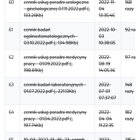
60
cennik usług poradni urologiczno
2022-11-
168
- ginekologicznej 07.11.2022.pdf (,
04
razy
133.26Kb)
13:35:46
61
cennik badań
2022-10-
92 raz
ogólnostomatologicznych -
03
03.10.2022.pdf (, 134.98Kb)
10:38:05
62
cennik usług poradni medycyny
2022-
97 raz
pracy - 01.09.2022.pdf (,
08-19
198.81Kb)
14:05:36
63
cennik badań laboratoryjnych -
2022-
148
01.07.2022.pdf (, 221.13Kb)
07-01
razy
07:37:07
64
cennik usług poradni medycyny
2022-
182
pracy - 01.04.2022.pdf (,
04-04
razy
197.74Kb)
11:22:35
65
10_03_2022_13_36_23_cennik
2022-
215 raz