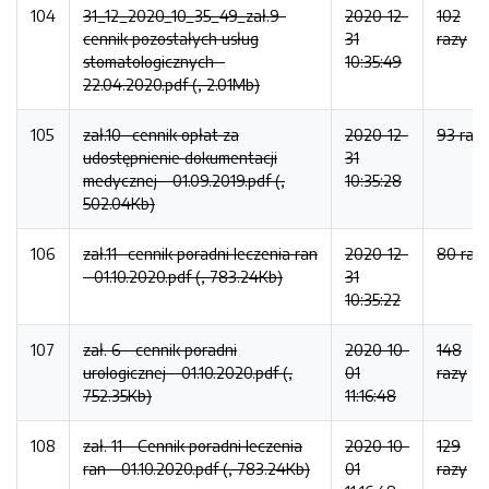
104
31_12_2020_10_35_49_zał.9-
2020-12-
102
cennik pozostałych usług
31
razy
stomatologicznych -
10:35:49
22.04.2020.pdf (, 2.01Mb)
105
zał.10- cennik opłat za
2020-12-
93 raz
udostępnienie dokumentacji
31
medycznej - 01.09.2019.pdf (,
10:35:28
502.04Kb)
106
zał.11- cennik poradni leczenia ran
2020-12-
80 raz
- 01.10.2020.pdf (, 783.24Kb)
31
10:35:22
107
zał. 6 - cennik poradni
2020-10-
148
urologicznej - 01.10.2020.pdf (,
01
razy
752.35Kb)
11:16:48
108
zał. 11 - Cennik poradni leczenia
2020-10-
129
ran - 01.10.2020.pdf (, 783.24Kb)
01
razy