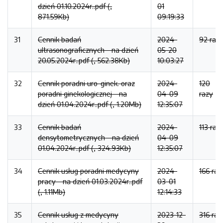
dzień 01.10.2024r..pdf (,
01
871.59Kb)
09:19:33
31
Cennik badań
2024-
92 raz
ultrasonograficznych - na dzień
05-20
20.05.2024r..pdf (, 562.38Kb)
10:03:27
32
Cennik poradni uro-ginek. oraz
2024-
120
poradni ginekologicznej - na
04-09
razy
dzień 01.04.2024r..pdf (, 1.20Mb)
12:35:07
33
Cennik badań
2024-
113 raz
densytometrycznych - na dzień
04-09
01.04.2024r..pdf (, 324.93Kb)
12:35:07
34
Cennik usług poradni medycyny
2024-
166 raz
pracy - na dzień 01.03.2024r..pdf
03-01
(, 1.11Mb)
12:14:33
35
Cennik usług z medycyny
2023-12-
316 raz