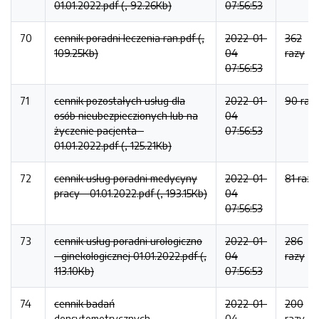
01.01.2022.pdf (, 92.26Kb)
07:56:53
70
cennik poradni leczenia ran.pdf (,
2022-01-
362
109.25Kb)
04
razy
07:56:53
71
cennik pozostałych usług dla
2022-01-
90 raz
osób nieubezpieczionych lub na
04
życzenie pacjenta -
07:56:53
01.01.2022.pdf (, 125.21Kb)
72
cennik usług poradni medycyny
2022-01-
81 razy
pracy - 01.01.2022.pdf (, 193.15Kb)
04
07:56:53
73
cennik usług poradni urologiczno
2022-01-
286
- ginekologicznej 01.01.2022.pdf (,
04
razy
113.10Kb)
07:56:53
74
cennik badań
2022-01-
200
densytometrycznych -
04
razy