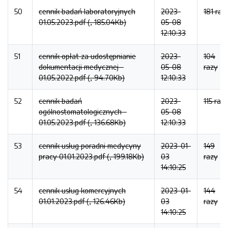
50
cennik badań laboratoryjnych
2023-
181 raz
01.05.2023.pdf (, 185.04Kb)
05-08
12:10:33
51
cennik opłat za udostępnianie
2023-
104
dokumentacji medycznej -
05-08
razy
01.05.2022.pdf (, 94.70Kb)
12:10:33
52
cennik badań
2023-
115 raz
ogólnostomatologicznych -
05-08
01.05.2023.pdf (, 136.68Kb)
12:10:33
53
cennik usług poradni medycyny
2023-01-
149
pracy 01.01.2023.pdf (, 199.18Kb)
03
razy
14:10:25
54
cennik usług komercyjnych
2023-01-
144
01.01.2023.pdf (, 126.46Kb)
03
razy
14:10:25