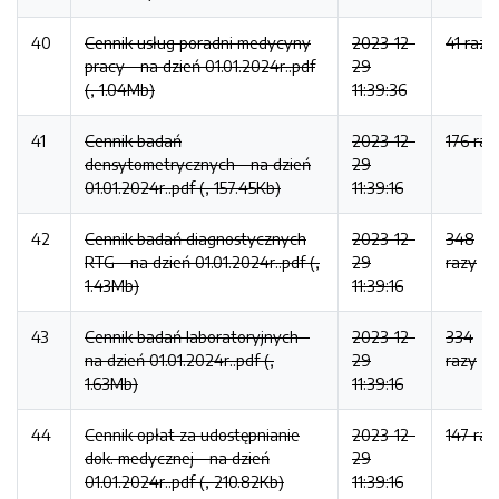
40
Cennik usług poradni medycyny
2023-12-
41 razy
pracy - na dzień 01.01.2024r..pdf
29
(, 1.04Mb)
11:39:36
41
Cennik badań
2023-12-
176 raz
densytometrycznych - na dzień
29
01.01.2024r..pdf (, 157.45Kb)
11:39:16
42
Cennik badań diagnostycznych
2023-12-
348
RTG - na dzień 01.01.2024r..pdf (,
29
razy
1.43Mb)
11:39:16
43
Cennik badań laboratoryjnych -
2023-12-
334
na dzień 01.01.2024r..pdf (,
29
razy
1.63Mb)
11:39:16
44
Cennik opłat za udostępnianie
2023-12-
147 raz
dok. medycznej - na dzień
29
01.01.2024r..pdf (, 210.82Kb)
11:39:16