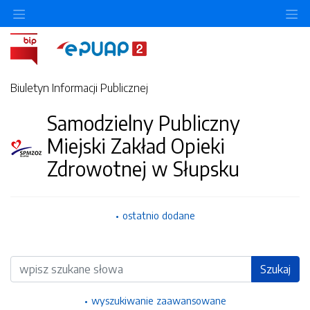
Ukryj/pokaż menu przedmiotowe
Uk
Biuletyn Informacji Publicznej
Samodzielny Publiczny
Miejski Zakład Opieki
Zdrowotnej w Słupsku
ostatnio dodane
Wyszukiwarka
Szukaj
wyszukiwanie zaawansowane