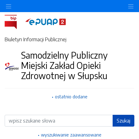
Ukryj/pokaż menu przedmiotowe
Uk
Biuletyn Informacji Publicznej
Samodzielny Publiczny
Miejski Zakład Opieki
Zdrowotnej w Słupsku
ostatnio dodane
Wyszukiwarka
Szukaj
wyszukiwanie zaawansowane