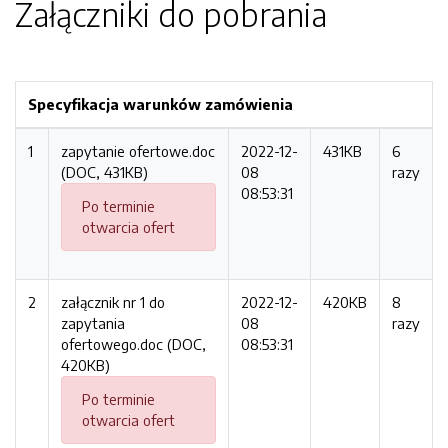
Załączniki do pobrania
Specyfikacja warunków zamówienia
1
zapytanie ofertowe.doc
2022-12-
431KB
6
(DOC, 431KB)
08
razy
08:53:31
Po terminie
otwarcia ofert
2
załącznik nr 1 do
2022-12-
420KB
8
zapytania
08
razy
ofertowego.doc (DOC,
08:53:31
420KB)
Po terminie
otwarcia ofert