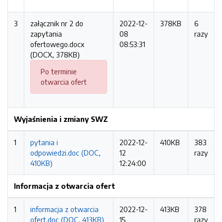
3
załącznik nr 2 do
2022-12-
378KB
6
zapytania
08
razy
ofertowego.docx
08:53:31
(DOCX, 378KB)
Po terminie
otwarcia ofert
Wyjaśnienia i zmiany SWZ
1
pytania i
2022-12-
410KB
383
odpowiedzi.doc (DOC,
12
razy
410KB)
12:24:00
Informacja z otwarcia ofert
1
informacja z otwarcia
2022-12-
413KB
378
ofert.doc (DOC, 413KB)
15
razy