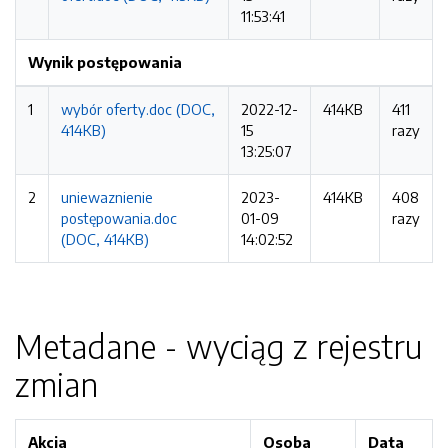
11:53:41
Wynik postępowania
1
wybór oferty.doc (DOC,
2022-12-
414KB
411
414KB)
15
razy
13:25:07
2
uniewaznienie
2023-
414KB
408
postępowania.doc
01-09
razy
(DOC, 414KB)
14:02:52
Metadane - wyciąg z rejestru
zmian
Akcja
Osoba
Data