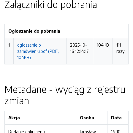
Załączniki do pobrania
Ogłoszenie do pobrania
1
ogłoszenie o
2025-10-
104KB
111
zamówieniu.pdf (PDF,
16 12:14:17
razy
104KB)
Metadane - wyciąg z rejestru
zmian
Akcja
Osoba
Data
Dodanie dokumentu:
Jarosław
16-10-