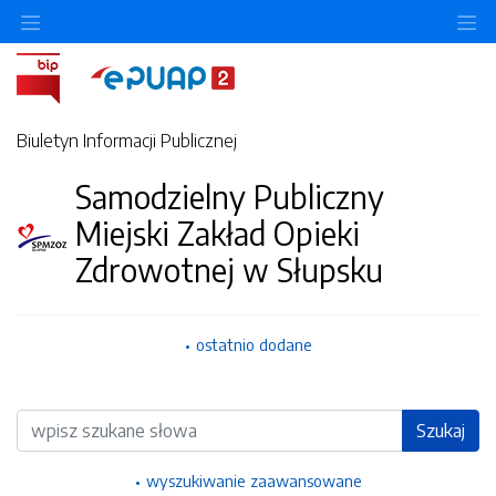
Ukryj/pokaż menu przedmiotowe
Uk
Biuletyn Informacji Publicznej
Samodzielny Publiczny
Miejski Zakład Opieki
Zdrowotnej w Słupsku
ostatnio dodane
Wyszukiwarka
Szukaj
wyszukiwanie zaawansowane