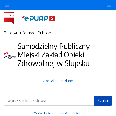
Ukryj/pokaż menu przedmiotowe
Uk
Biuletyn Informacji Publicznej
Samodzielny Publiczny
Miejski Zakład Opieki
Zdrowotnej w Słupsku
ostatnio dodane
Wyszukiwarka
Szukaj
wyszukiwanie zaawansowane