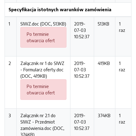
Specyfikacja istotnych warunków zamówienia
1
SIWZ.doc (DOC, 513KB)
2019-
513KB
1
07-03
raz
Po terminie
10:52:37
otwarcia ofert
2
Załącznik nr 1 do SIWZ
2019-
419KB
1
- Formularz oferty.doc
07-03
raz
(DOC, 419KB)
10:52:37
Po terminie
otwarcia ofert
3
Załącznik nr 2.1 do
2019-
374KB
1
SIWZ - Przedmiot
07-03
raz
zamówienia.doc (DOC,
10:52:37
374KB)