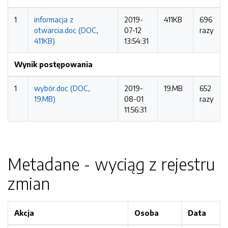
1
informacja z
2019-
411KB
696
otwarcia.doc (DOC,
07-12
razy
411KB)
13:54:31
Wynik postępowania
1
wybór.doc (DOC,
2019-
19.MB
652
19.MB)
08-01
razy
11:56:31
Metadane - wyciąg z rejestru
zmian
Akcja
Osoba
Data