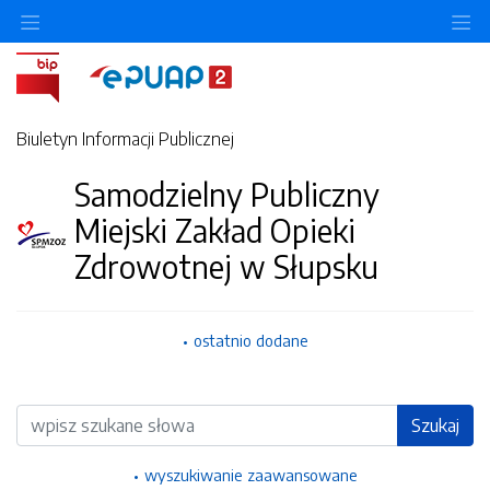
Ukryj/pokaż menu przedmiotowe
Uk
Biuletyn Informacji Publicznej
Samodzielny Publiczny
Miejski Zakład Opieki
Zdrowotnej w Słupsku
ostatnio dodane
Wyszukiwarka
Szukaj
wyszukiwanie zaawansowane