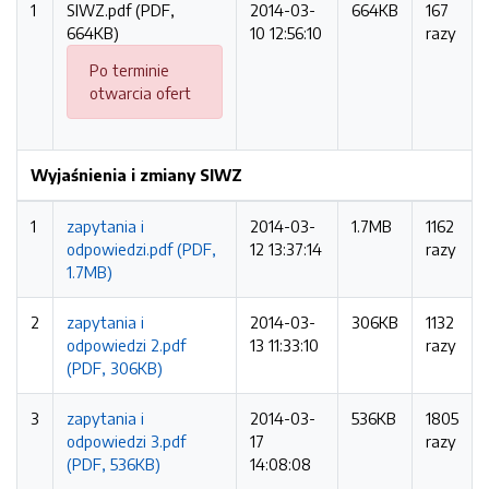
1
SIWZ.pdf (PDF,
2014-03-
664KB
167
664KB)
10 12:56:10
razy
Po terminie
otwarcia ofert
Wyjaśnienia i zmiany SIWZ
1
zapytania i
2014-03-
1.7MB
1162
odpowiedzi.pdf (PDF,
12 13:37:14
razy
1.7MB)
2
zapytania i
2014-03-
306KB
1132
odpowiedzi 2.pdf
13 11:33:10
razy
(PDF, 306KB)
3
zapytania i
2014-03-
536KB
1805
odpowiedzi 3.pdf
17
razy
(PDF, 536KB)
14:08:08