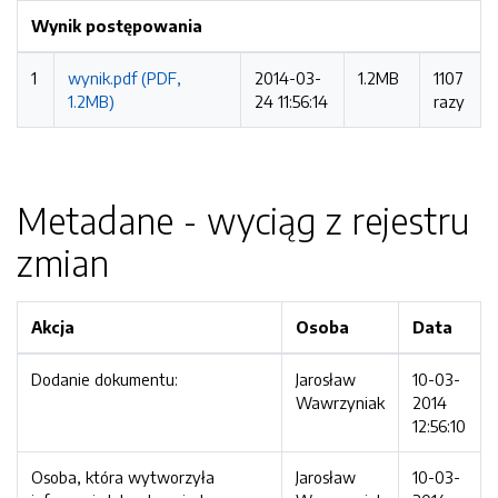
Wynik postępowania
1
wynik.pdf (PDF,
2014-03-
1.2MB
1107
1.2MB)
24 11:56:14
razy
Metadane - wyciąg z rejestru
zmian
Akcja
Osoba
Data
Dodanie dokumentu:
Jarosław
10-03-
Wawrzyniak
2014
12:56:10
Osoba, która wytworzyła
Jarosław
10-03-