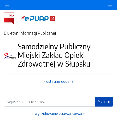
Ukryj/pokaż menu przedmiotowe
Uk
Biuletyn Informacji Publicznej
Samodzielny Publiczny
Miejski Zakład Opieki
Zdrowotnej w Słupsku
ostatnio dodane
Wyszukiwarka
Szukaj
wyszukiwanie zaawansowane