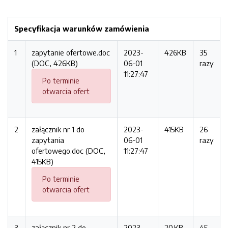
Specyfikacja warunków zamówienia
1
zapytanie ofertowe.doc
2023-
426KB
35
(DOC, 426KB)
06-01
razy
11:27:47
Po terminie
otwarcia ofert
2
załącznik nr 1 do
2023-
415KB
26
zapytania
06-01
razy
ofertowego.doc (DOC,
11:27:47
415KB)
Po terminie
otwarcia ofert
3
załącznik nr 2 do
2023-
20.KB
45