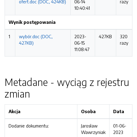
ofert.doc (DOC, 424KB)
06-14
razy
10:40:41
Wynik postępowania
1
wybór.doc (DOC,
2023-
427KB
320
427KB)
06-15
razy
11:08:47
Metadane - wyciąg z rejestru
zmian
Akcja
Osoba
Data
Dodanie dokumentu:
Jarosław
01-06-
Wawrzyniak
2023