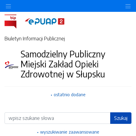
Ukryj/pokaż menu przedmiotowe
Uk
Biuletyn Informacji Publicznej
Samodzielny Publiczny
Miejski Zakład Opieki
Zdrowotnej w Słupsku
ostatnio dodane
Wyszukiwarka
Szukaj
wyszukiwanie zaawansowane