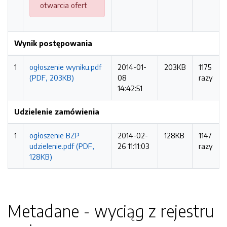
otwarcia ofert
Wynik postępowania
1
ogłoszenie wyniku.pdf
2014-01-
203KB
1175
(PDF, 203KB)
08
razy
14:42:51
Udzielenie zamówienia
1
ogłoszenie BZP
2014-02-
128KB
1147
udzielenie.pdf (PDF,
26 11:11:03
razy
128KB)
Metadane - wyciąg z rejestru