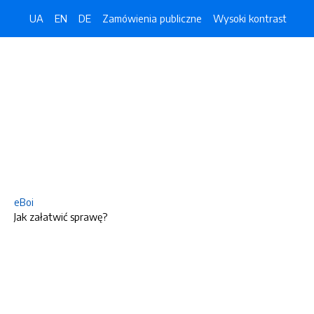
UA
EN
DE
Zamówienia publiczne
Wysoki kontrast
eBoi
Jak załatwić sprawę?