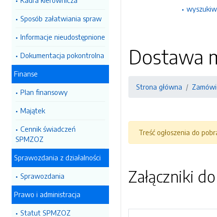
Kadra kierownicza
wyszukiw
Sposób załatwiania spraw
Informacje nieudostępnione
Dostawa m
Dokumentacja pokontrolna
Finanse
Strona główna
Zamówie
Plan finansowy
Majątek
Cennik świadczeń
Treść ogłoszenia do pob
SPMZOZ
Sprawozdania z działalności
Załączniki d
Sprawozdania
Prawo i administracja
Statut SPMZOZ