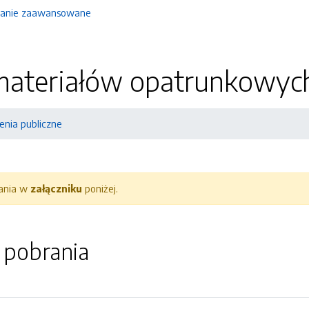
anie zaawansowane
ateriałów opatrunkowyc
nia publiczne
rania w
załączniku
poniżej.
o pobrania