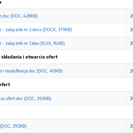
a
e.doc (DOC, 428KB)
2
 - załącznik nr 2.docx (DOCX, 379KB)
2
- załącznik nr 1.xlsx (XLSX, 16.KB)
2
składania i otwarcia ofert
i i modyfikacja.doc (DOC, 413KB)
2
ofert
cia ofert.doc (DOC, 392KB)
2
 (DOC, 392KB)
2