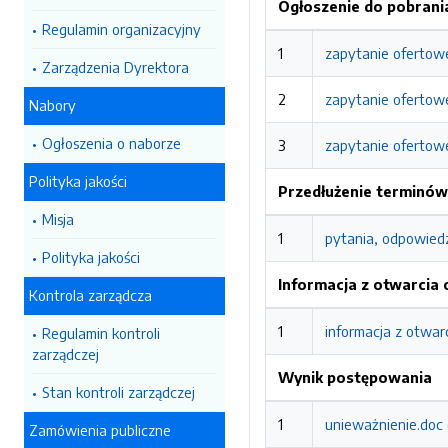
Ogłoszenie do pobrani
Regulamin organizacyjny
1
zapytanie ofertow
Zarządzenia Dyrektora
2
zapytanie ofertowe
Nabory
Ogłoszenia o naborze
3
zapytanie ofertowe 
Polityka jakości
Przedłużenie terminów 
Misja
1
pytania, odpowiedz
Polityka jakości
Informacja z otwarcia 
Kontrola zarządcza
1
informacja z otwar
Regulamin kontroli
zarządczej
Wynik postępowania
Stan kontroli zarządczej
1
unieważnienie.doc
Zamówienia publiczne