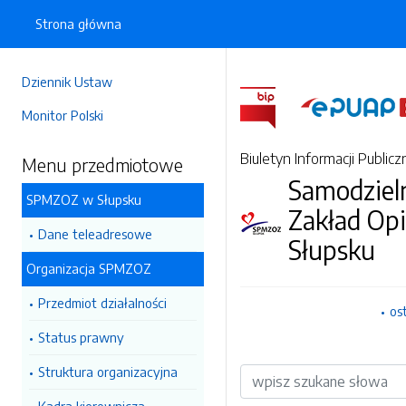
Strona główna
Dziennik Ustaw
Monitor Polski
Biuletyn Informacji Publicz
Menu przedmiotowe
Samodzieln
SPMZOZ w Słupsku
Zakład Op
Dane teleadresowe
Słupsku
Organizacja SPMZOZ
Przedmiot działalności
os
Status prawny
Struktura organizacyjna
Wyszukiwarka