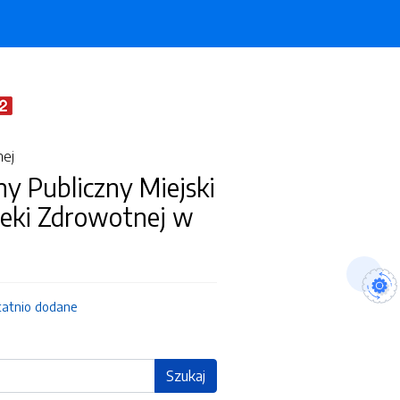
nej
y Publiczny Miejski
ieki Zdrowotnej w
tatnio dodane
Szukaj