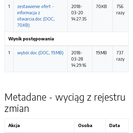
1
zestawienie ofert -
2018-
70.KB
756
informacja z
03-20
razy
otwarcia.doc (DOC,
14:27:35
70.KB)
Wynik postępowania
1
wybór.doc (DOC, 19.MB)
2018-
19.MB
737
03-28
razy
14:29:16
Metadane - wyciąg z rejestru
zmian
Akcja
Osoba
Data