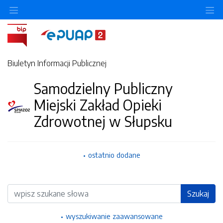
Ukryj/pokaż menu przedmiotowe
Uk
Biuletyn Informacji Publicznej
Samodzielny Publiczny
Miejski Zakład Opieki
Zdrowotnej w Słupsku
ostatnio dodane
Wyszukiwarka
Szukaj
wyszukiwanie zaawansowane