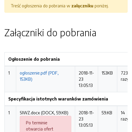
Treść ogłoszenia do pobrania w
załączniku
poniżej.
Załączniki do pobrania
Ogłoszenie do pobrania
1
ogłoszenie.pdf (PDF,
2018-11-
153KB
723
153KB)
23
razy
13:05:13
Specyfikacja istotnych warunków zamówienia
1
SIWZ.docx (DOCX, 59.KB)
2018-11-
59.KB
14
23
razy
Po terminie
13:05:13
otwarcia ofert