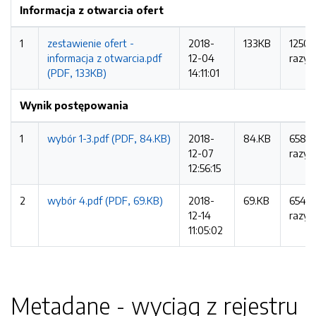
Informacja z otwarcia ofert
1
zestawienie ofert -
2018-
133KB
1250
informacja z otwarcia.pdf
12-04
razy
(PDF, 133KB)
14:11:01
Wynik postępowania
1
wybór 1-3.pdf (PDF, 84.KB)
2018-
84.KB
658
12-07
razy
12:56:15
2
wybór 4.pdf (PDF, 69.KB)
2018-
69.KB
654
12-14
razy
11:05:02
Metadane - wyciąg z rejestru