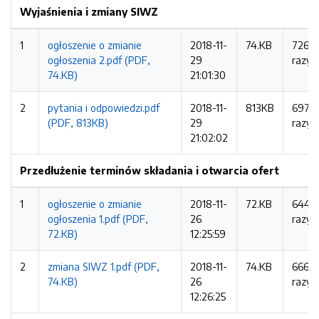
Wyjaśnienia i zmiany SIWZ
1
ogłoszenie o zmianie
2018-11-
74.KB
726
ogłoszenia 2.pdf (PDF,
29
razy
74.KB)
21:01:30
2
pytania i odpowiedzi.pdf
2018-11-
813KB
697
(PDF, 813KB)
29
razy
21:02:02
Przedłużenie terminów składania i otwarcia ofert
1
ogłoszenie o zmianie
2018-11-
72.KB
644
ogłoszenia 1.pdf (PDF,
26
razy
72.KB)
12:25:59
2
zmiana SIWZ 1.pdf (PDF,
2018-11-
74.KB
666
74.KB)
26
razy
12:26:25