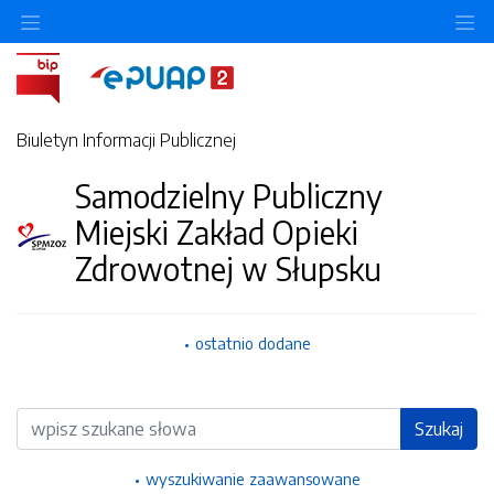
Ukryj/pokaż menu przedmiotowe
Uk
Biuletyn Informacji Publicznej
Samodzielny Publiczny
Miejski Zakład Opieki
Zdrowotnej w Słupsku
ostatnio dodane
Wyszukiwarka
Szukaj
wyszukiwanie zaawansowane