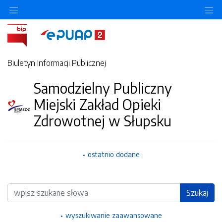
Ukryj/pokaż menu przedmiotowe
Uk
Biuletyn Informacji Publicznej
Samodzielny Publiczny
Miejski Zakład Opieki
Zdrowotnej w Słupsku
ostatnio dodane
Wyszukiwarka
Szukaj
wyszukiwanie zaawansowane