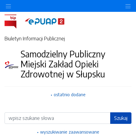
Ukryj/pokaż menu przedmiotowe
Uk
Biuletyn Informacji Publicznej
Samodzielny Publiczny
Miejski Zakład Opieki
Zdrowotnej w Słupsku
ostatnio dodane
Wyszukiwarka
Szukaj
wyszukiwanie zaawansowane