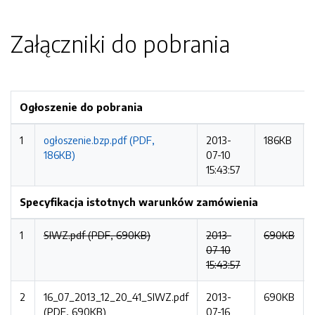
Załączniki do pobrania
Ogłoszenie do pobrania
1
ogłoszenie.bzp.pdf (PDF,
2013-
186KB
186KB)
07-10
15:43:57
Specyfikacja istotnych warunków zamówienia
1
SIWZ.pdf (PDF, 690KB)
2013-
690KB
07-10
15:43:57
2
16_07_2013_12_20_41_SIWZ.pdf
2013-
690KB
(PDF, 690KB)
07-16