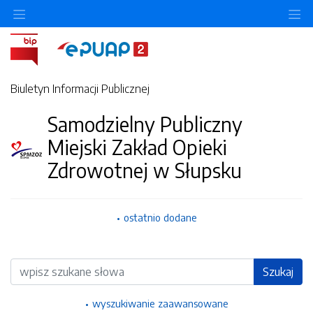
Ukryj/pokaż menu przedmiotowe
Uk
Biuletyn Informacji Publicznej
Samodzielny Publiczny
Miejski Zakład Opieki
Zdrowotnej w Słupsku
ostatnio dodane
Wyszukiwarka
Szukaj
wyszukiwanie zaawansowane