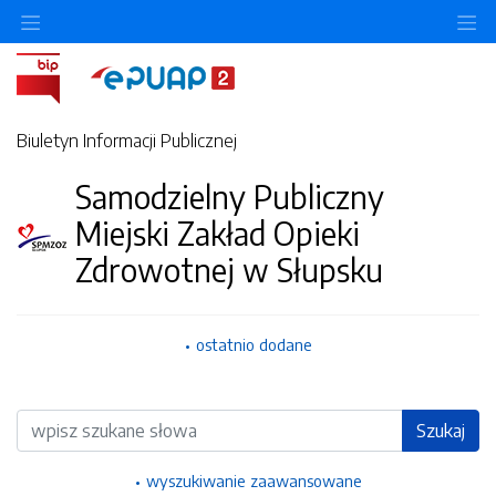
Ukryj/pokaż menu przedmiotowe
Uk
Biuletyn Informacji Publicznej
Samodzielny Publiczny
Miejski Zakład Opieki
Zdrowotnej w Słupsku
ostatnio dodane
Wyszukiwarka
Szukaj
wyszukiwanie zaawansowane