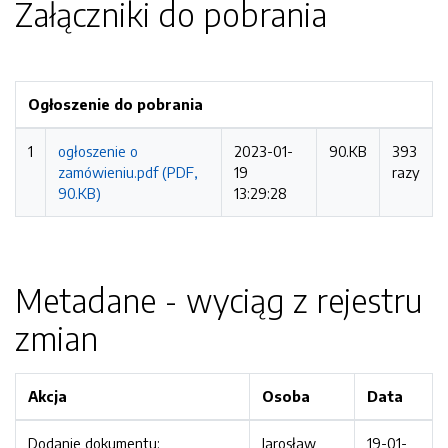
Załączniki do pobrania
Ogłoszenie do pobrania
1
ogłoszenie o
2023-01-
90.KB
393
zamówieniu.pdf (PDF,
19
razy
90.KB)
13:29:28
Metadane - wyciąg z rejestru
zmian
Akcja
Osoba
Data
Dodanie dokumentu:
Jarosław
19-01-