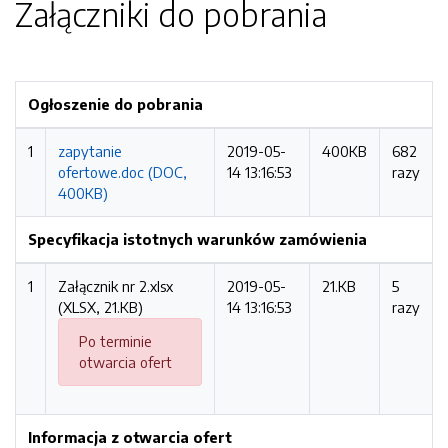
Załączniki do pobrania
Ogłoszenie do pobrania
1
zapytanie
2019-05-
400KB
682
ofertowe.doc (DOC,
14 13:16:53
razy
400KB)
Specyfikacja istotnych warunków zamówienia
1
Załącznik nr 2.xlsx
2019-05-
21.KB
5
(XLSX, 21.KB)
14 13:16:53
razy
Po terminie
otwarcia ofert
Informacja z otwarcia ofert