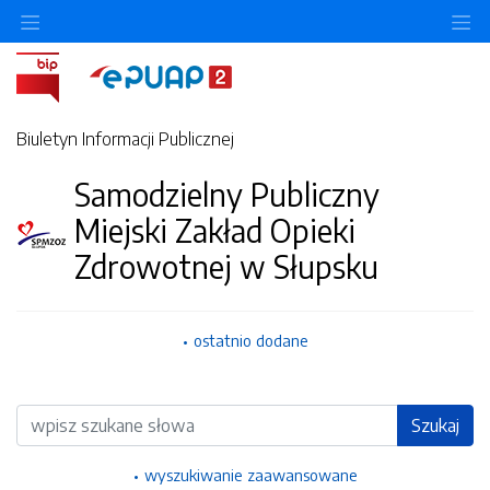
Ukryj/pokaż menu przedmiotowe
Uk
Biuletyn Informacji Publicznej
Samodzielny Publiczny
Miejski Zakład Opieki
Zdrowotnej w Słupsku
ostatnio dodane
Wyszukiwarka
Szukaj
wyszukiwanie zaawansowane