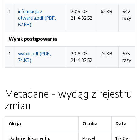
1
informacja z
2019-05-
62.KB
642
otwarcia.pdf (PDF,
21 14:32:52
razy
62.KB)
Wynik postępowania
1
wybór.pdf (PDF,
2019-05-
74.KB
675
74.KB)
21 14:32:52
razy
Metadane - wyciąg z rejestru
zmian
Akcja
Osoba
Data
Dodanie dokumentu:
Paweł
14-05-