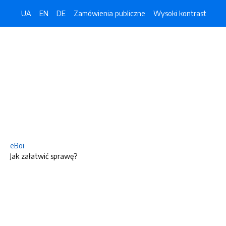
UA
EN
DE
Zamówienia publiczne
Wysoki kontrast
eBoi
Jak załatwić sprawę?