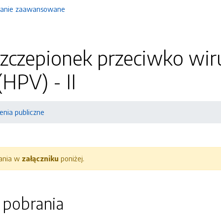
anie zaawansowane
zczepionek przeciwko wi
(HPV) - II
nia publiczne
rania w
załączniku
poniżej.
o pobrania