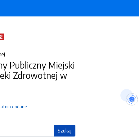
nej
y Publiczny Miejski
ieki Zdrowotnej w
tatnio dodane
Szukaj