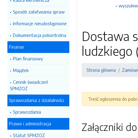
Kadra kierownicza
wyszukiw
Sposób załatwiania spraw
Informacje nieudostępnione
Dostawa s
Dokumentacja pokontrolna
ludzkiego 
Finanse
Plan finansowy
Strona główna
Zamówie
Majątek
Cennik świadczeń
SPMZOZ
Treść ogłoszenia do pob
Sprawozdania z działalności
Sprawozdania
Prawo i administracja
Załączniki d
Statut SPMZOZ