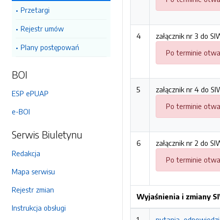
Przetargi
Rejestr umów
4
załącznik nr 3 do S
Plany postępowań
Po terminie otwa
BOI
5
załącznik nr 4 do S
ESP ePUAP
Po terminie otwa
e-BOI
Serwis Biuletynu
6
załącznik nr 2 do S
Redakcja
Po terminie otwa
Mapa serwisu
Rejestr zmian
Wyjaśnienia i zmiany 
Instrukcja obsługi
1
pytania, odpowiedzi