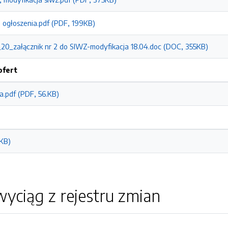
e ogłoszenia.pdf (PDF, 199KB)
0_załącznik nr 2 do SIWZ-modyfikacja 18.04.doc (DOC, 355KB)
ofert
a.pdf (PDF, 56.KB)
.KB)
yciąg z rejestru zmian