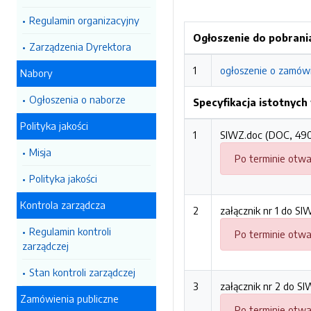
Regulamin organizacyjny
Ogłoszenie do pobrani
Zarządzenia Dyrektora
1
ogłoszenie o zamówi
Nabory
Ogłoszenia o naborze
Specyfikacja istotnyc
Polityka jakości
1
SIWZ.doc (DOC, 49
Misja
Po terminie otwa
Polityka jakości
Kontrola zarządcza
2
załącznik nr 1 do S
Regulamin kontroli
Po terminie otwa
zarządczej
Stan kontroli zarządczej
3
załącznik nr 2 do S
Zamówienia publiczne
Po terminie otwa