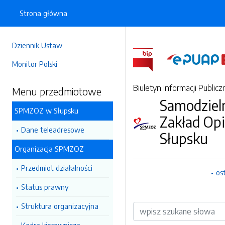
Strona główna
Dziennik Ustaw
Monitor Polski
Biuletyn Informacji Publicz
Menu przedmiotowe
Samodzieln
SPMZOZ w Słupsku
Zakład Op
Dane teleadresowe
Słupsku
Organizacja SPMZOZ
Przedmiot działalności
os
Status prawny
Struktura organizacyjna
Wyszukiwarka