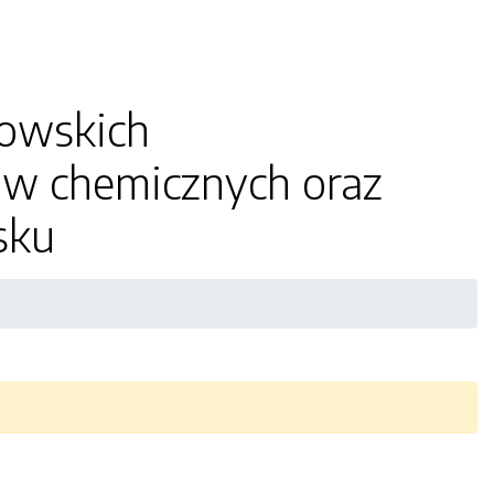
nowskich
ów chemicznych oraz
sku