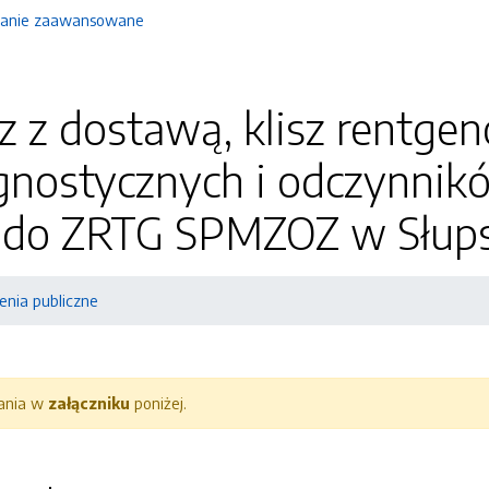
anie zaawansowane
 z dostawą, klisz rentge
gnostycznych i odczynnik
 do ZRTG SPMZOZ w Słup
nia publiczne
rania w
załączniku
poniżej.