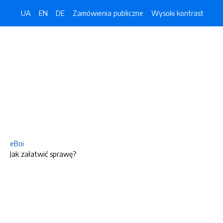
UA
EN
DE
Zamówienia publiczne
Wysoki kontrast
eBoi
Jak załatwić sprawę?