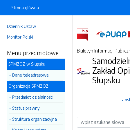
Strona główna
Dziennik Ustaw
Monitor Polski
Biuletyn Informacji Publicz
Menu przedmiotowe
Samodzieln
SPMZOZ w Słupsku
Zakład Op
Dane teleadresowe
Słupsku
Organizacja SPMZOZ
Przedmiot działalności
os
Status prawny
Struktura organizacyjna
Wyszukiwarka