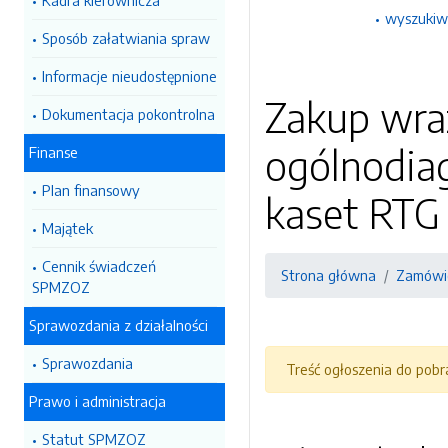
Kadra kierownicza
wyszukiw
Sposób załatwiania spraw
Informacje nieudostępnione
Zakup wraz
Dokumentacja pokontrolna
ogólnodia
Finanse
Plan finansowy
kaset RTG
Majątek
Cennik świadczeń
Strona główna
Zamówie
SPMZOZ
Sprawozdania z działalności
Sprawozdania
Treść ogłoszenia do pob
Prawo i administracja
Statut SPMZOZ