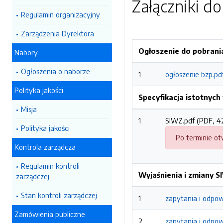
Załączniki d
Regulamin organizacyjny
Zarządzenia Dyrektora
Ogłoszenie do pobrani
Nabory
Ogłoszenia o naborze
1
ogłoszenie bzp.pd
Polityka jakości
Specyfikacja istotnyc
Misja
1
SIWZ.pdf (PDF, 4
Polityka jakości
Po terminie ot
Kontrola zarządcza
Regulamin kontroli
Wyjaśnienia i zmiany 
zarządczej
Stan kontroli zarządczej
1
zapytania i odpow
Zamówienia publiczne
2
zapytania i odpow