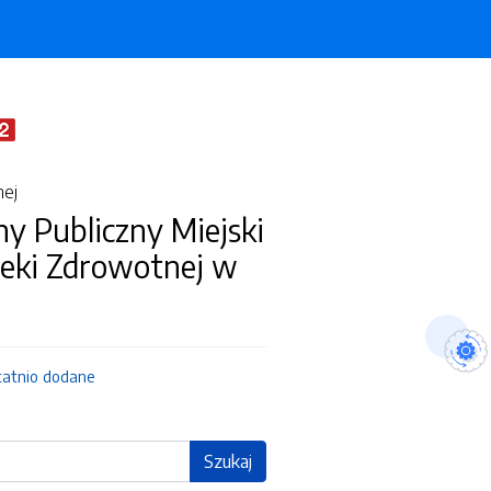
nej
y Publiczny Miejski
ieki Zdrowotnej w
tatnio dodane
Szukaj