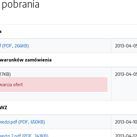
o pobrania
a
f (PDF, 266KB)
2013-04-05
h warunków zamówienia
27KB)
2013-04-05
warcia ofert
SIWZ
iedzi.pdf (PDF, 650KB)
2013-04-10
iedzi 2.pdf (PDF, 743KB)
2013-04-12