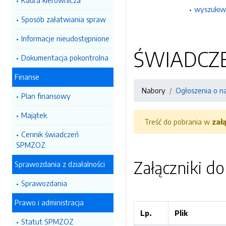
Kadra kierownicza
wyszukiw
Sposób załatwiania spraw
Informacje nieudostępnione
ŚWIADCZE
Dokumentacja pokontrolna
Finanse
Nabory
Ogłoszenia o n
Plan finansowy
Majątek
Treść do pobrania w
zał
Cennik świadczeń
SPMZOZ
Załączniki d
Sprawozdania z działalności
Sprawozdania
Prawo i administracja
Lp.
Plik
Statut SPMZOZ