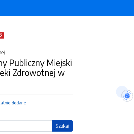
nej
y Publiczny Miejski
ieki Zdrowotnej w
tatnio dodane
Szukaj