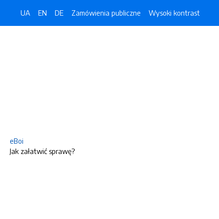
UA
EN
DE
Zamówienia publiczne
Wysoki kontrast
eBoi
Jak załatwić sprawę?