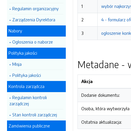
1
wybór najkorzys
Regulamin organizacyjny
Zarządzenia Dyrektora
2
4 - formularz o
Nabory
3
ogłoszenie konk
Ogłoszenia o naborze
Polityka jakości
Metadane - w
Misja
Polityka jakości
Akcja
Kontrola zarządcza
Dodanie dokumentu:
Regulamin kontroli
zarządczej
Osoba, która wytworzyła i
Stan kontroli zarządczej
Ostatnia aktualizacja:
Zamówienia publiczne