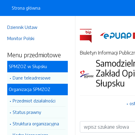
Strona główna
Dziennik Ustaw
Monitor Polski
Biuletyn Informacji Publicz
Menu przedmiotowe
Samodzieln
SPMZOZ w Słupsku
Zakład Op
Dane teleadresowe
Słupsku
Organizacja SPMZOZ
Przedmiot działalności
os
Status prawny
Struktura organizacyjna
Wyszukiwarka