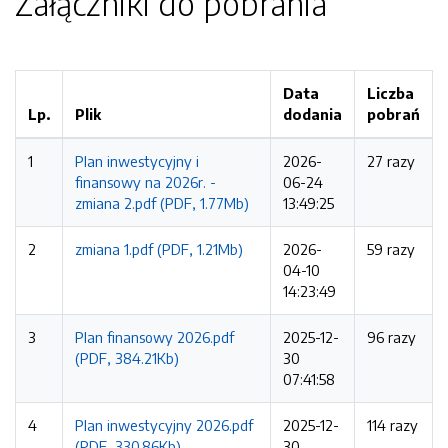
Załączniki do pobrania
Data
Liczba
Lp.
Plik
dodania
pobrań
1
Plan inwestycyjny i
2026-
27 razy
finansowy na 2026r. -
06-24
zmiana 2.pdf (PDF, 1.77Mb)
13:49:25
2
zmiana 1.pdf (PDF, 1.21Mb)
2026-
59 razy
04-10
14:23:49
3
Plan finansowy 2026.pdf
2025-12-
96 razy
(PDF, 384.21Kb)
30
07:41:58
4
Plan inwestycyjny 2026.pdf
2025-12-
114 razy
(PDF, 330.86Kb)
30