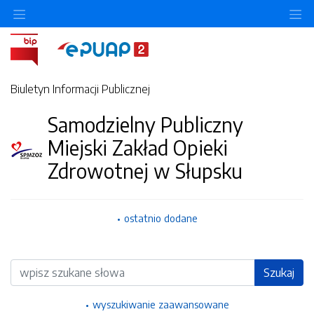
Ukryj/pokaż menu przedmiotowe
Uk
Biuletyn Informacji Publicznej
Samodzielny Publiczny
Miejski Zakład Opieki
Zdrowotnej w Słupsku
ostatnio dodane
Wyszukiwarka
Szukaj
wyszukiwanie zaawansowane